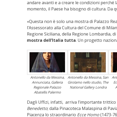
andare avanti e a creare le condizioni perché 
momento, il Paese ha bisogno di cultura. Da qu
«Questa non è solo una mostra di Palazzo Reale
l’Assessorato alla Cultura del Comune di Milan
Regione Siciliana, della Regione Lombardia, di 
mostra dell’Italia tutta
. Un progetto nazion
Antonello da Messina,
Antonello da Messina, San
Ant
Annunciata, Galleria
Girolamo nello studio, The
Ec
Regionale Palazzo
National Gallery Londra
A
Abatellis Palermo
Dagli Uffizi, infatti, arriva l’importante trittic
Benedetto
; dalla Pinacoteca Malaspina di Pav
Piacenza lo straordinario
Ecce Homo
(1473-76