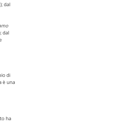
; dal
lamo
; dal
e
io di
ra è una
sto ha