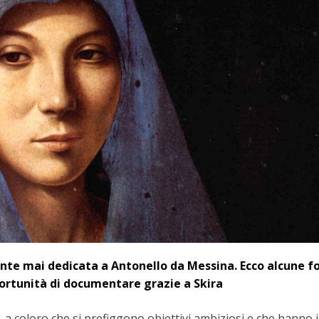
nte mai dedicata a Antonello da Messina. Ecco alcune f
portunità di documentare grazie a Skira
 a coloro che si prefiggono obiettivi ambiziosi e che hanno i