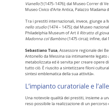
Vianello?)
(1475-1476); dal Museo Correr di Ve
Museo Civico d’Arte Antica, Palazzo Madama di
Tra i prestiti internazionali, invece, giunge a 
nello studio
(1474 – 1475); dal Museo naziona
Philadelphia Museum of Art il
Ritratto di gio
Madonna col Bambino
(1475 circa); infine, da
Sebastiano Tusa
, Assessore regionale dei Ben
Antonello da Messina sia intimamente legato al
metabolizzata ed è servita per creare opere d
tutto ciò. È riuscito a sintetizzare filoni cul
sintesi emblematica della sua attività».
L’impianto curatoriale e l’al
Una notevole qualità dei prestiti, insieme a u
reso possibile la realizzazione di un percorso 