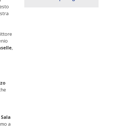
uesto
ostra
ittore
enio
aselle
,
zzo
che
 Sala
remo a