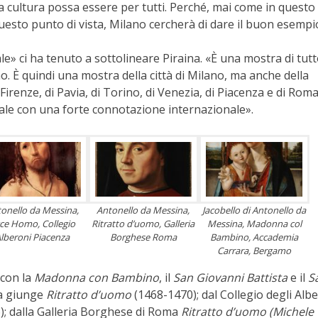
la cultura possa essere per tutti. Perché, mai come in questo
esto punto di vista, Milano cercherà di dare il buon esempi
» ci ha tenuto a sottolineare Piraina. «È una mostra di tut
o. È quindi una mostra della città di Milano, ma anche della
Firenze, di Pavia, di Torino, di Venezia, di Piacenza e di Rom
ale con una forte connotazione internazionale».
onello da Messina,
Antonello da Messina,
Jacobello di Antonello da
ce Homo, Collegio
Ritratto d’uomo, Galleria
Messina, Madonna col
lberoni Piacenza
Borghese Roma
Bambino, Accademia
Carrara, Bergamo
o con la
Madonna con Bambino
, il
San Giovanni Battista
e il
S
ia giunge
Ritratto d’uomo
(1468-1470); dal Collegio degli Albe
); dalla Galleria Borghese di Roma
Ritratto d’uomo (Michele