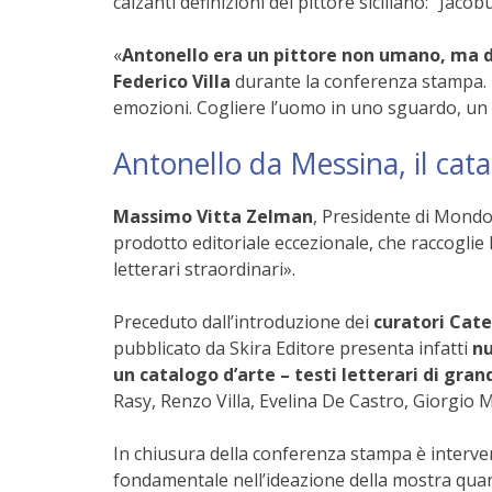
calzanti definizioni del pittore siciliano: “Jacob
«
Antonello era un pittore non umano, ma d
Federico Villa
durante la conferenza stampa. 
emozioni. Cogliere l’uomo in uno sguardo, un s
Antonello da Messina, il cat
Massimo Vitta Zelman
, Presidente di MondoM
prodotto editoriale eccezionale, che raccoglie
letterari straordinari».
Preceduto dall’introduzione dei
curatori Cate
pubblicato da Skira Editore presenta infatti
nu
un catalogo d’arte – testi letterari di grand
Rasy, Renzo Villa, Evelina De Castro, Giorgio 
In chiusura della conferenza stampa è interv
fondamentale nell’ideazione della mostra quand