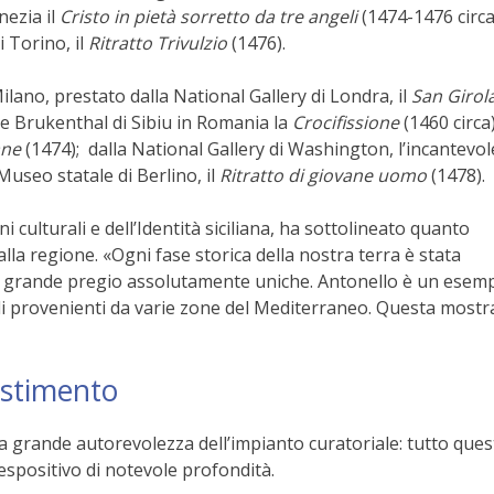
nezia il
Cristo in pietà sorretto da tre angeli
(1474-1476 circa)
 Torino, il
Ritratto Trivulzio
(1476).
Milano, prestato dalla National Gallery di Londra, il
San Giro
le Brukenthal
di Sibiu in Romania la
Crocifissione
(1460 circa)
vane
(1474); dalla National Gallery di Washington, l’incantevol
l Museo statale di Berlino, il
Ritratto di giovane uomo
(1478).
i culturali e dell’Identità siciliana, ha sottolineato quanto
la regione. «Ogni fase storica della nostra terra è stata
i grande pregio assolutamente uniche. Antonello è un esemp
turali provenienti da varie zone del Mediterraneo. Questa most
lestimento
na grande autorevolezza dell’impianto curatoriale: tutto que
espositivo di notevole profondità.