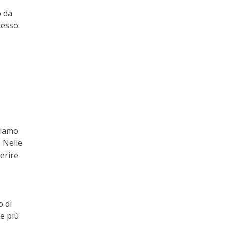
o da
tesso.
biamo
 Nelle
ferire
o di
e più