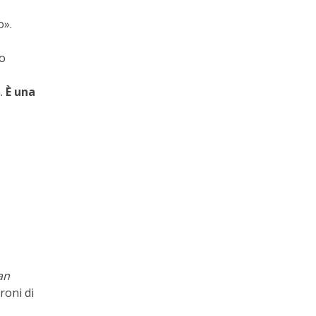
o».
to
a.
È una
an
roni di