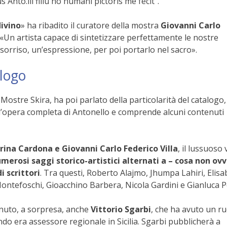
us Anto.lli filiu no humani pictoris me fecit”.
ivino
» ha ribadito il curatore della mostra
Giovanni Carlo
«Un artista capace di sintetizzare perfettamente le nostre
orriso, un’espressione, per poi portarlo nel sacro».
alogo
ostre Skira, ha poi parlato della particolarità del catalogo
 l’opera completa di Antonello e comprende alcuni contenuti
rina Cardona e Giovanni Carlo Federico Villa
, il lussuoso
merosi saggi storico-artistici alternati a – cosa non ovv
i scrittori
. Tra questi, Roberto Alajmo, Jhumpa Lahiri, Elisa
Montefoschi, Gioacchino Barbera, Nicola Gardini e Gianluca Po
enuto, a sorpresa, anche
Vittorio Sgarbi
, che ha avuto un r
o era assessore regionale in Sicilia. Sgarbi pubblicherà a