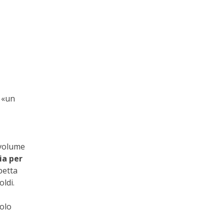
, «un
 volume
ia per
betta
ldi.
uolo