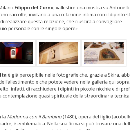
 Milano
Filippo del Corno
, «allestire una mostra su Antonell
ono raccolte, invitano a una relazione intima con il dipinto s
di realizzare questa relazione, che riuscirà a convogliare
oquio personale con le singole opere».
lta
è già percepibile nelle fotografie che, grazie a Skira, ab
ell’allestimento e che potete vedere nella galleria qui sopra.
elto, infatti, di racchiudere i dipinti in piccole nicchie e di pre
 contemplazione quasi spirituale della straordinaria tecnica
n la
Madonna con il Bambino
(1480), opera del figlio Jacobell
adre, è emblematica. Nella sua firma si può trovare una dell