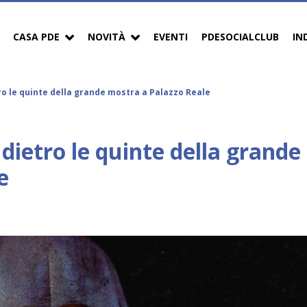
CASA PDE
NOVITÀ
EVENTI
PDESOCIALCLUB
IN
ro le quinte della grande mostra a Palazzo Reale
dietro le quinte della grande
e