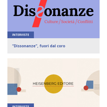
INTERVISTE
“Dissonanze”, fuori dal coro
INTERVISTE