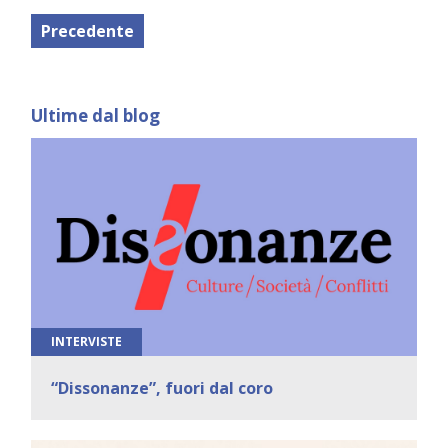
Precedente
Ultime dal blog
INTERVISTE
“Dissonanze”, fuori dal coro