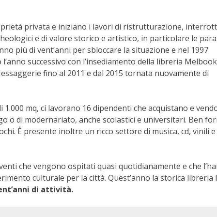
ietà privata e iniziano i lavori di ristrutturazione, interrott
eologici e di valore storico e artistico, in particolare le para
ranno più di vent’anni per sbloccare la situazione e nel 1997
o l’anno successivo con l’insediamento della libreria Melbook
e Messaggerie fino al 2011 e dal 2015 tornata nuovamente di
e di 1.000 mq, ci lavorano 16 dipendenti che acquistano e ven
alogo o di modernariato, anche scolastici e universitari. Ben for
ochi. È presente inoltre un ricco settore di musica, cd, vinili e
 eventi che vengono ospitati quasi quotidianamente e che l’h
erimento culturale per la città.
Quest’anno la storica libreria 
ent’anni di attività.