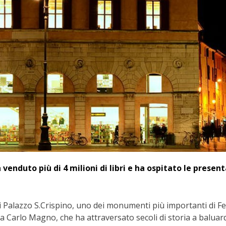
 venduto più di 4 milioni di libri e ha ospitato le presen
o di Palazzo S.Crispino, uno dei monumenti più importanti di Fe
 da Carlo Magno, che ha attraversato secoli di storia a baluar