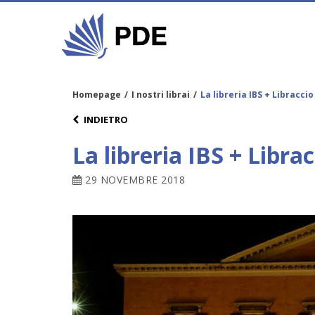
Homepage
/
I nostri librai
/
La libreria IBS + Libracci
INDIETRO
La libreria IBS + Libra
29 NOVEMBRE 2018