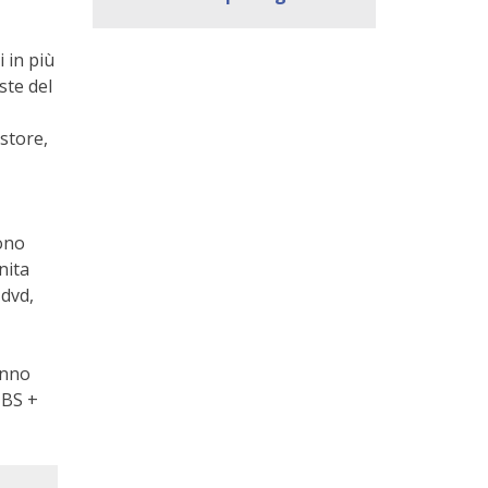
i in più
ste del
store,
dono
nita
 dvd,
anno
IBS +