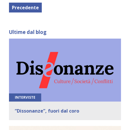
Precedente
Ultime dal blog
INTERVISTE
“Dissonanze”, fuori dal coro