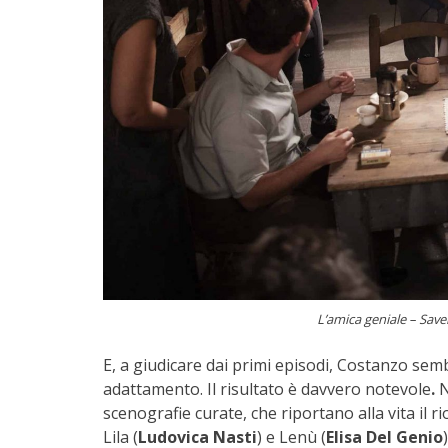
L’amica geniale – Save
E, a giudicare dai primi episodi, Costanzo se
adattamento. Il risultato è davvero notevole
.
N
scenografie curate, che riportano alla vita il ri
Lila (
Ludovica Nasti
) e Lenù (
Elisa Del Genio