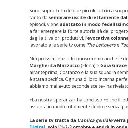
Sono soprattutto le due piccole attrici a sorp
tanto da
sembrare uscite direttamente dall
episodi, viene
adattato in modo fedelissim
a far emergere la forte autorialità del proget
dagli alti valori produttivi, l’
evocativa colonna
lavorato a le serie tv come
The Leftovers
e
Ta
Nei prossimi episodi conosceremo anche le due 
Margherita Mazzucco
(Elena) e
Gaia Girace
all’anteprima, Costanzo e la sua squadra semb
è stata specifica. Ognuna di loro incarna perfe
abbiamo mai avuto seconde scelte» ha rivelato 
«La nostra speranza» ha concluso «è che il let
assunta in modo totalmente fluido e senza par
La serie tv tratta da
L’amica geniale
verrà 
Digital,
solo l’1-2-3 ottobre e andrà in onda