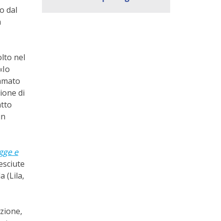
o dal
a
lto nel
«Io
iamato
ione di
atto
un
ugge e
esciute
 (Lila,
azione,