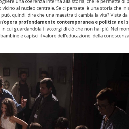
gliere una coerenza interna alla storia, che le permette di 
cino al nucleo centrale. Se ci pensate, è una storia che ini
può, quindi, dire che una maestra ti cambia la vita? Vista da
n’
opera profondamente contemporanea e politica nel 
in cui guardandola ti accorgi di ciò che non hai più. Nel m
bambine e capisci il valore dell’educazione, della conoscenza