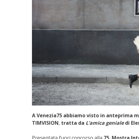
A Venezia75 abbiamo visto in anteprima mon
TIMVISION
,
tratta da
L’amica geniale
di Ele
Presentata fuori concorso alla
75. Mostra In