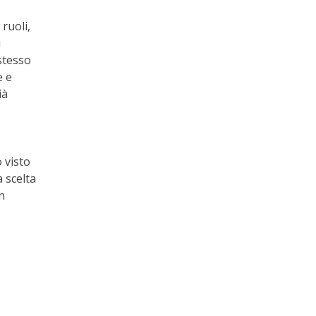
ruoli,
i
stesso
e e
ià
 visto
 scelta
n