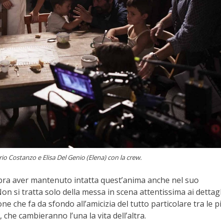
rio Costanzo e Elisa Del Genio (Elena) con la crew.
mbra aver mantenuto intatta quest’anima anche nel suo
on si tratta solo della messa in scena attentissima ai dettagli
one che fa da sfondo all’amicizia del tutto particolare tra le p
), che cambieranno l’una la vita dell’altra.