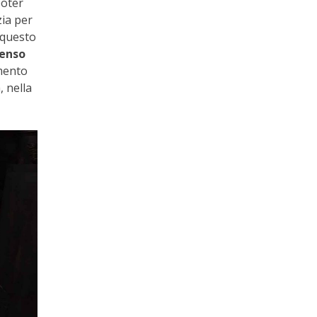
poter
zia per
 questo
senso
omento
, nella