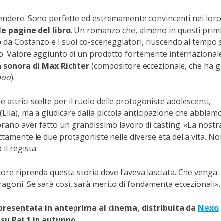
rendere. Sono perfette ed estremamente convincenti nei loro 
e pagine del libro
. Un romanzo che, almeno in questi prim
o
da Costanzo e i suoi co-sceneggiatori, riuscendo al tempo 
to. Valore aggiunto di un prodotto fortemente internazional
 sonora di Max Richter
(compositore eccezionale, che ha g
boo
).
attrici scelte per il ruolo delle protagoniste adolescenti,
(Lila), ma a giudicare dalla piccola anticipazione che abbiamo
rano aver fatto un grandissimo lavoro di casting. «La nostra
ttamente le due protagoniste nelle diverse età della vita. No
il regista.
tore riprenda questa storia dove l’aveva lasciata. Che venga
agoni. Se sarà così, sarà merito di fondamenta eccezionali».
presentata in anteprima al cinema, distribuita da
Nexo
 su Rai 1 in autunno.