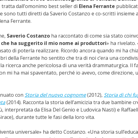
 tratta dall’omonimo best seller di
Elena Ferrante
pubblicat
ie sono tutti diretti da Saverio Costanzo e co-scritti insieme 
lena Ferrante.
ne,
Saverio Costanzo
ha raccontato di come sia stato coinvo
 che ha suggerito il mio nome ai produttori
» ha rivelato. 
ensato di poterla realizzare. Ricordo ancora quando mi ha ch
bri della Ferrante ho sentito che tra di noi c’era una condivis
la ricerca anche pericolosa di una verità drammaturgica. Il f
n mi ha mai spaventato, perché io avevo, come direzione, 
tinuato con
Storia del nuovo cognome
(2012),
Storia di chi f
uta
(2014). Racconta la storia dell’amicizia tra due bambine cr
ù, interpretata da Elisa Del Genio e Ludovica Nasti) e Raffaella
ce), durante tutte le fasi della loro vita.
e diventa universale» ha detto Costanzo. «Una storia sull’educ