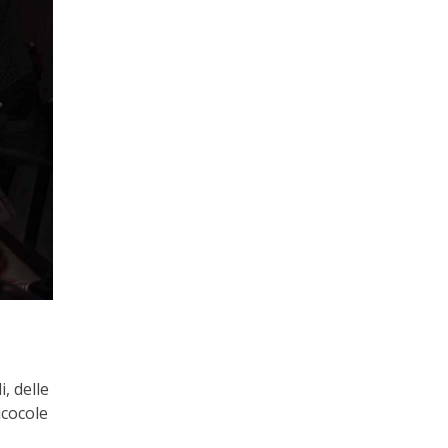
, delle
icocole