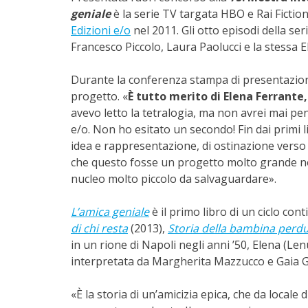
geniale
è la serie TV targata HBO e Rai Fiction
Edizioni e/o
nel 2011. Gli otto episodi della ser
Francesco Piccolo, Laura Paolucci e la stessa E
Durante la conferenza stampa di presentazio
progetto. «
È tutto
merito di Elena Ferrante,
avevo letto la tetralogia, ma non avrei mai p
e/o. Non ho esitato un secondo! Fin dai primi li
idea e rappresentazione, di ostinazione verso 
che questo fosse un progetto molto grande no
nucleo molto piccolo da salvaguardare».
L’amica geniale
è il primo libro di un
ciclo con
di chi resta
(2013),
Storia della bambina perd
in un rione di Napoli negli anni ’50, Elena (Len
interpretata da Margherita Mazzucco e Gaia Gira
«È la storia di un’amicizia epica, che da local