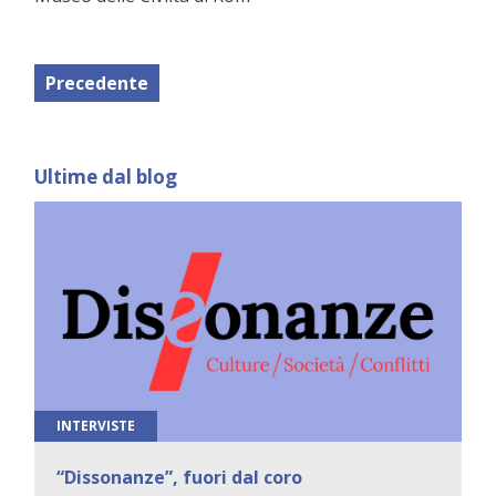
Precedente
Ultime dal blog
INTERVISTE
“Dissonanze”, fuori dal coro