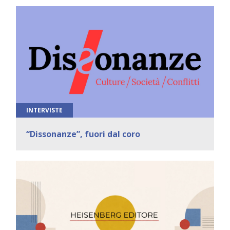
INTERVISTE
“Dissonanze”, fuori dal coro