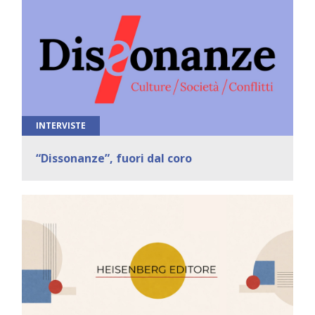
INTERVISTE
“Dissonanze”, fuori dal coro