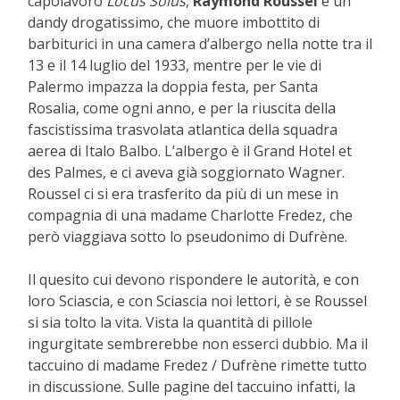
capolavoro
Locus Solus
,
Raymond Roussel
è un
dandy drogatissimo, che muore imbottito di
barbiturici in una camera d’albergo nella notte tra il
13 e il 14 luglio del 1933, mentre per le vie di
Palermo impazza la doppia festa, per Santa
Rosalia, come ogni anno, e per la riuscita della
fascistissima trasvolata atlantica della squadra
aerea di Italo Balbo. L’albergo è il Grand Hotel et
des Palmes, e ci aveva già soggiornato Wagner.
Roussel ci si era trasferito da più di un mese in
compagnia di una madame Charlotte Fredez, che
però viaggiava sotto lo pseudonimo di Dufrène.
Il quesito cui devono rispondere le autorità, e con
loro Sciascia, e con Sciascia noi lettori, è se Roussel
si sia tolto la vita. Vista la quantità di pillole
ingurgitate sembrerebbe non esserci dubbio. Ma il
taccuino di madame Fredez / Dufrène rimette tutto
in discussione. Sulle pagine del taccuino infatti, la