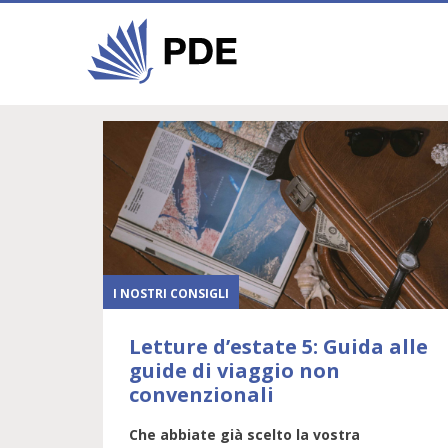
I NOSTRI CONSIGLI
Letture d’estate 5: Guida alle
guide di viaggio non
convenzionali
Che abbiate già scelto la vostra