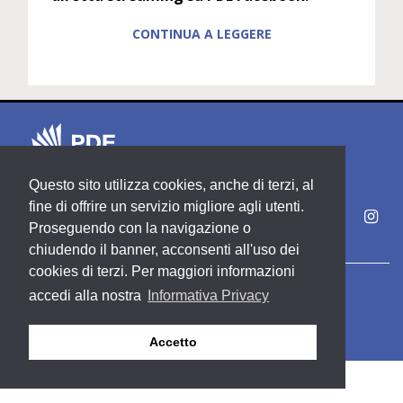
CONTINUA A LEGGERE
Questo sito utilizza cookies, anche di terzi, al
fine di offrire un servizio migliore agli utenti.
Proseguendo con la navigazione o
chiudendo il banner, acconsenti all'uso dei
cookies di terzi. Per maggiori informazioni
Copyright PDE srl società del Gruppo Feltrinelli S. p. A.
accedi alla nostra
Informativa Privacy
Area riservata
Privacy & Policy
Accetto