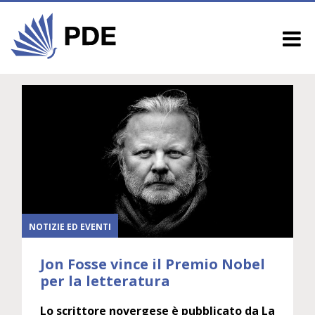
NOTIZIE ED EVENTI
Jon Fosse vince il Premio Nobel
per la letteratura
Lo scrittore novergese è pubblicato da La