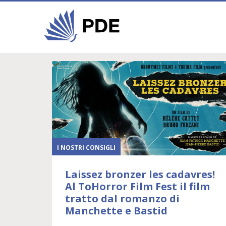
I NOSTRI CONSIGLI
Laissez bronzer les cadavres!
Al ToHorror Film Fest il film
tratto dal romanzo di
Manchette e Bastid