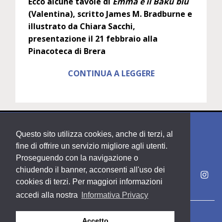
Ecco alcune tavole di
Emma e il Baku blu
(Valentina), scritto James M. Bradburne e
illustrato da Chiara Sacchi,
presentazione il 21 febbraio alla
Pinacoteca di Brera
CONTINUA A LEGGERE
Questo sito utilizza cookies, anche di terzi, al
fine di offrire un servizio migliore agli utenti.
Proseguendo con la navigazione o
chiudendo il banner, acconsenti all'uso dei
cookies di terzi. Per maggiori informazioni
accedi alla nostra
Informativa Privacy
Copyright PDE srl società del Gruppo Feltrinelli S. p. A.
Accetto