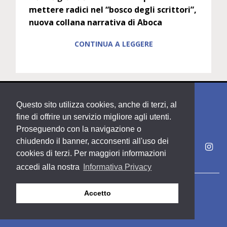
mettere radici nel “bosco degli scrittori”,
nuova collana narrativa di Aboca
CONTINUA A LEGGERE
Questo sito utilizza cookies, anche di terzi, al
fine di offrire un servizio migliore agli utenti.
Proseguendo con la navigazione o
chiudendo il banner, acconsenti all'uso dei
cookies di terzi. Per maggiori informazioni
accedi alla nostra
Informativa Privacy
Copyright PDE srl società del Gruppo Feltrinelli S. p. A.
Accetto
Area riservata
Privacy & Policy