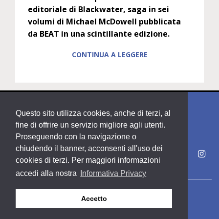
editoriale di Blackwater, saga in sei
volumi di Michael McDowell pubblicata
da BEAT in una scintillante edizione.
CONTINUA A LEGGERE
Questo sito utilizza cookies, anche di terzi, al
fine di offrire un servizio migliore agli utenti.
Proseguendo con la navigazione o
chiudendo il banner, acconsenti all'uso dei
cookies di terzi. Per maggiori informazioni
accedi alla nostra
Informativa Privacy
Copyright PDE srl società del Gruppo Feltrinelli S. p. A.
Accetto
Area riservata
Privacy & Policy