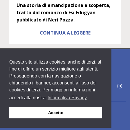
Una storia di emancipazione e scoperta,
tratta dal romanzo di
Esi Edugyan
pubblicato di Neri Pozza.
CONTINUA A LEGGERE
Questo sito utilizza cookies, anche di terzi, al
fine di offrire un servizio migliore agli utenti.
Proseguendo con la navigazione o
chiudendo il banner, acconsenti all'uso dei
cookies di terzi. Per maggiori informazioni
accedi alla nostra
Informativa Privacy
Copyright PDE srl società del Gruppo Feltrinelli S. p. A.
Accetto
Area riservata
Privacy & Policy