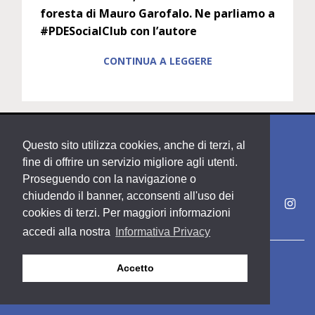
foresta di Mauro Garofalo. Ne parliamo a
#PDESocialClub con l’autore
CONTINUA A LEGGERE
Questo sito utilizza cookies, anche di terzi, al
fine di offrire un servizio migliore agli utenti.
Proseguendo con la navigazione o
chiudendo il banner, acconsenti all'uso dei
cookies di terzi. Per maggiori informazioni
accedi alla nostra
Informativa Privacy
Copyright PDE srl società del Gruppo Feltrinelli S. p. A.
Accetto
Area riservata
Privacy & Policy