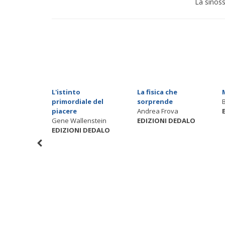
La sinoss
ateria
L'istinto
La fisica che
olletti
primordiale del
sorprende
 DEDALO
piacere
Andrea Frova
Gene Wallenstein
EDIZIONI DEDALO
EDIZIONI DEDALO