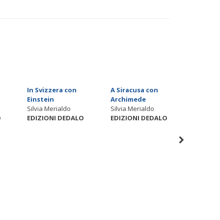
In Svizzera con
A Siracusa con
50 grand
o
Einstein
Archimede
Cambia
Silvia Merialdo
Silvia Merialdo
climatic
O
EDIZIONI DEDALO
EDIZIONI DEDALO
Fabrizio
EDIZIO