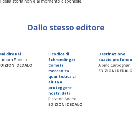
i della storia non è al momento disponibile.
Dallo stesso editore
Mai dire Rai
Il codice di
Destinazione
Barbara Floridia
Schroedinger.
spazio profond
EDIZIONI DEDALO
Come la
Albino Carbognani
meccanica
EDIZIONI DEDAL
quantistica ci
aiuta a
proteggere i
nostri dati
Riccardo Adami
EDIZIONI DEDALO