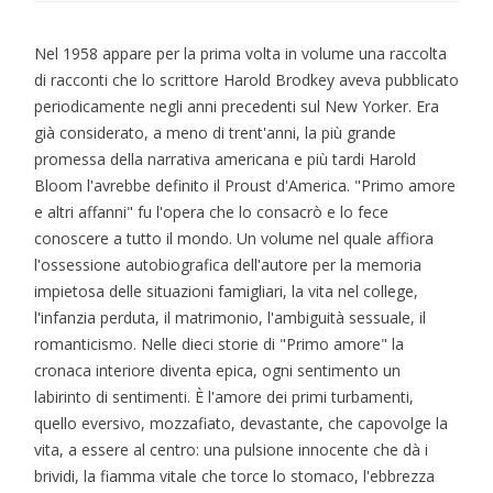
Nel 1958 appare per la prima volta in volume una raccolta
di racconti che lo scrittore Harold Brodkey aveva pubblicato
periodicamente negli anni precedenti sul New Yorker. Era
già considerato, a meno di trent'anni, la più grande
promessa della narrativa americana e più tardi Harold
Bloom l'avrebbe definito il Proust d'America. "Primo amore
e altri affanni" fu l'opera che lo consacrò e lo fece
conoscere a tutto il mondo. Un volume nel quale affiora
l'ossessione autobiografica dell'autore per la memoria
impietosa delle situazioni famigliari, la vita nel college,
l'infanzia perduta, il matrimonio, l'ambiguità sessuale, il
romanticismo. Nelle dieci storie di "Primo amore" la
cronaca interiore diventa epica, ogni sentimento un
labirinto di sentimenti. È l'amore dei primi turbamenti,
quello eversivo, mozzafiato, devastante, che capovolge la
vita, a essere al centro: una pulsione innocente che dà i
brividi, la fiamma vitale che torce lo stomaco, l'ebbrezza