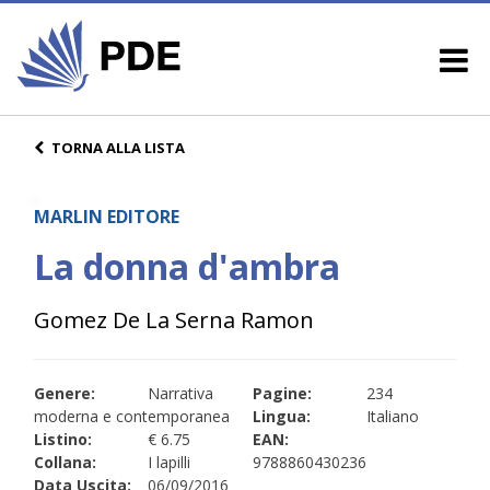
TORNA ALLA LISTA
MARLIN EDITORE
La donna d'ambra
Gomez De La Serna Ramon
Genere:
Narrativa
Pagine:
234
moderna e contemporanea
Lingua:
Italiano
Listino:
€ 6.75
EAN:
Collana:
I lapilli
9788860430236
Data Uscita:
06/09/2016