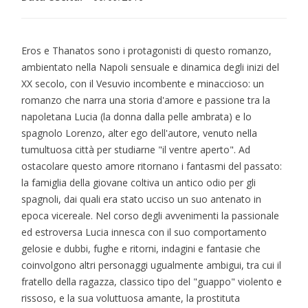
Eros e Thanatos sono i protagonisti di questo romanzo,
ambientato nella Napoli sensuale e dinamica degli inizi del
XX secolo, con il Vesuvio incombente e minaccioso: un
romanzo che narra una storia d'amore e passione tra la
napoletana Lucia (la donna dalla pelle ambrata) e lo
spagnolo Lorenzo, alter ego dell'autore, venuto nella
tumultuosa città per studiarne "il ventre aperto". Ad
ostacolare questo amore ritornano i fantasmi del passato:
la famiglia della giovane coltiva un antico odio per gli
spagnoli, dai quali era stato ucciso un suo antenato in
epoca vicereale. Nel corso degli avvenimenti la passionale
ed estroversa Lucia innesca con il suo comportamento
gelosie e dubbi, fughe e ritorni, indagini e fantasie che
coinvolgono altri personaggi ugualmente ambigui, tra cui il
fratello della ragazza, classico tipo del "guappo" violento e
rissoso, e la sua voluttuosa amante, la prostituta