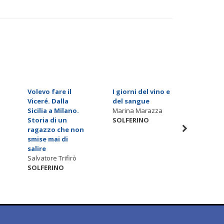
Volevo fare il
I giorni del vino e
Qualcosa
Viceré. Dalla
del sangue
Maruska 
Sicilia a Milano.
Marina Marazza
SOLFER
Storia di un
SOLFERINO
ragazzo che non
smise mai di
salire
Salvatore Trifirò
SOLFERINO