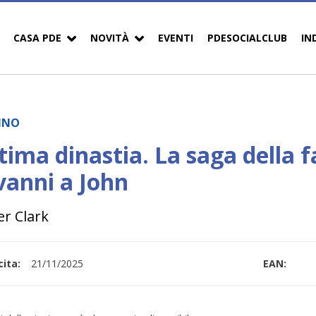
CASA PDE
NOVITÀ
EVENTI
PDESOCIALCLUB
IN
INO
tima dinastia. La saga della f
vanni a John
er Clark
ita:
21/11/2025
EAN: