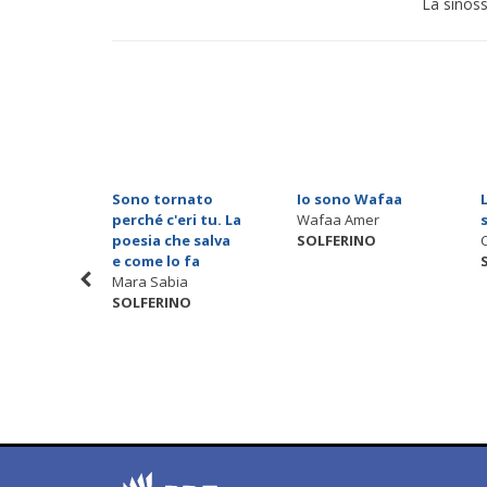
La sinoss
ra le
Sono tornato
Io sono Wafaa
perché c'eri tu. La
Wafaa Amer
Tamaro
poesia che salva
SOLFERINO
O
e come lo fa
Mara Sabia
SOLFERINO