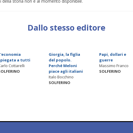
i della storia non è al momento disponibile.
Dallo stesso editore
L'economia
Giorgia, la figlia
Papi, dollari e
spiegata a tutti
del popolo.
guerre
Carlo Cottarelli
Perché Meloni
Massimo Franco
SOLFERINO
piace agli italiani
SOLFERINO
Italo Bocchino
SOLFERINO