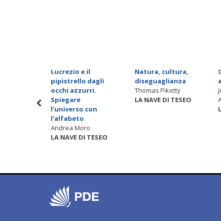
e
Lucrezio e il
Natura, cultura,
la
pipistrello dagli
diseguaglianza
li ebrei
occhi azzurri.
Thomas Piketty
Spiegare
LA NAVE DI TESEO
limani
l'universo con
I TESEO
l'alfabeto
Andrea Moro
LA NAVE DI TESEO