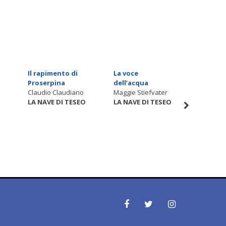
Il rapimento di
La voce
L'inven
Proserpina
dell’acqua
colore
Claudio Claudiano
Maggie Stiefvater
Christia
O
LA NAVE DI TESEO
LA NAVE DI TESEO
LA NAVE