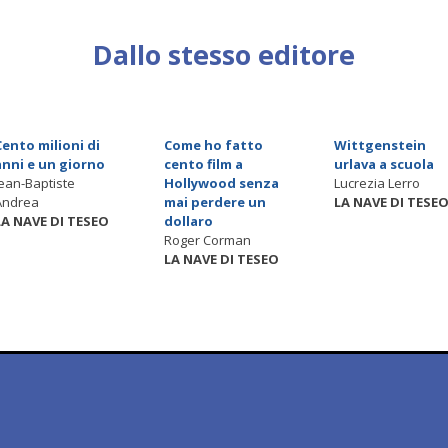
Dallo stesso editore
Cento milioni di
Come ho fatto
Wittgenstein
anni e un giorno
cento film a
urlava a scuola
Jean-Baptiste
Hollywood senza
Lucrezia Lerro
Andrea
mai perdere un
LA NAVE DI TESE
LA NAVE DI TESEO
dollaro
Roger Corman
LA NAVE DI TESEO