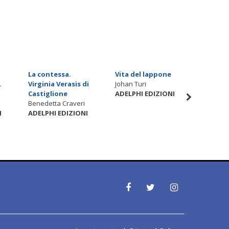
La contessa.
Vita del lappone
Un baci
.
Virginia Verasis di
Johan Turi
Orsett
Castiglione
ADELPHI EDIZIONI
Maurice 
Benedetta Craveri
Else Ho
I
ADELPHI EDIZIONI
Minarik
ADELPHI