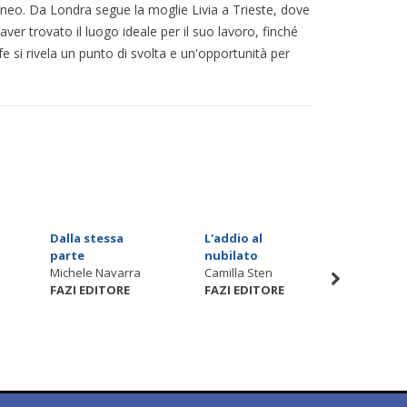
raneo. Da Londra segue la moglie Livia a Trieste, dove
 aver trovato il luogo ideale per il suo lavoro, finché
e si rivela un punto di svolta e un'opportunità per
Dalla stessa
L'addio al
Morte e
parte
nubilato
Eugene 
Michele Navarra
Camilla Sten
FAZI ED
FAZI EDITORE
FAZI EDITORE