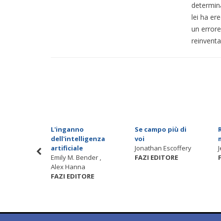
determina
lei ha ere
un errore
reinventa
malfatto
L'inganno
Se campo più di
ella
dell'intelligenza
voi
ORE
artificiale
Jonathan Escoffery
Emily M. Bender ,
FAZI EDITORE
Alex Hanna
FAZI EDITORE