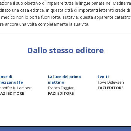
zione il suo obiettivo di imparare tutte le lingue parlate nel Mediter
ditato una casa editrice. In questa città di importanti letterati crede di
 medico non lo porta fuori rotta. Tuttavia, questa apparente catastrof
re ancora una volta completamente la sua vita.
Dallo stesso editore
Rose di
La luce del primo
I volti
mezzanotte
mattino
Tove Ditlevsen
Jennifer K. Lambert
Franco Faggiani
FAZI EDITORE
FAZI EDITORE
FAZI EDITORE