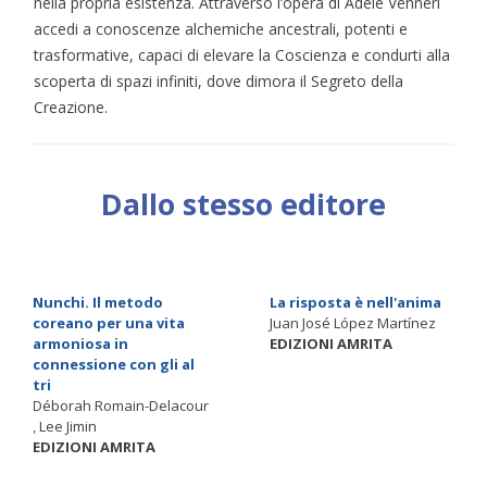
nella propria esistenza. Attraverso l’opera di Adele Venneri
accedi a conoscenze alchemiche ancestrali, potenti e
trasformative, capaci di elevare la Coscienza e condurti alla
scoperta di spazi infiniti, dove dimora il Segreto della
Creazione.
Dallo stesso editore
Nunchi. Il metodo
La risposta è nell'anima
coreano per una vita
Juan José López Martínez
armoniosa in
EDIZIONI AMRITA
connessione con gli al
tri
Déborah Romain-Delacour
, Lee Jimin
EDIZIONI AMRITA