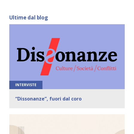
Ultime dal blog
INTERVISTE
“Dissonanze”, fuori dal coro