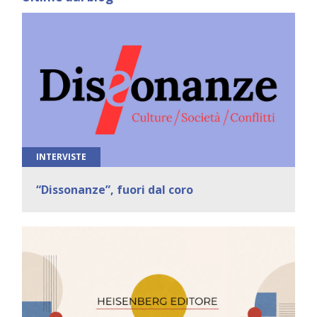
INTERVISTE
“Dissonanze”, fuori dal coro