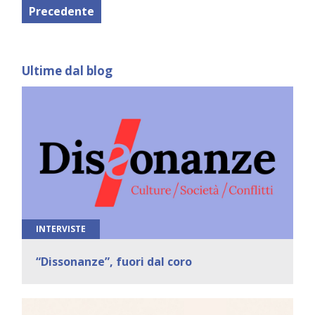
Precedente
Ultime dal blog
INTERVISTE
“Dissonanze”, fuori dal coro