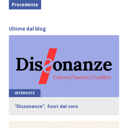
Precedente
Ultime dal blog
INTERVISTE
“Dissonanze”, fuori dal coro