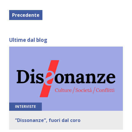
Precedente
Ultime dal blog
INTERVISTE
“Dissonanze”, fuori dal coro