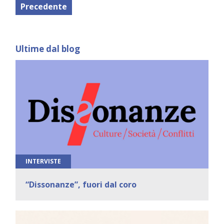
Precedente
Ultime dal blog
INTERVISTE
“Dissonanze”, fuori dal coro