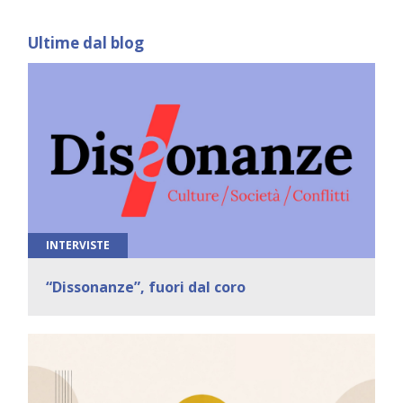
Ultime dal blog
INTERVISTE
“Dissonanze”, fuori dal coro