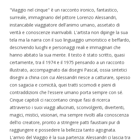
"Viaggio nel cinque" è un racconto ironico, fantastico,
surreale, immaginario del pittore Lorenzo Alessandri,
instancabile viaggiatore dell'animo umano, assetato di
verità e conoscenze inarrivabili. L'artista non dipinge la sua
tela ma la narra con il suo linguaggio umoristico e beffardo,
descrivendo luoghi e personaggi reali e immaginari che
hanno abitato la sua mente. Il testo è stato scritto, quasi
certamente, tra il 1974 e il 1975 pensando a un racconto
illustrato, accompagnato dai disegni Pascal, ossia sintetici
disegni a china con cui Alessandri riesce a catturare, spesso
con sagacia e comicità, quei tratti scomodi e pieni di
contraddizioni che l'essere umano porta sempre con sé.
Cinque capitoli ci raccontano cinque fasi di ricerca
attraverso i suoi viaggi allucinati, sconvolgenti, divertenti,
magici, mistici, visionari, ma sempre rivolti alla conoscenza
dell'io creatore, pronto a stringere patti faustiani pur di
raggiungere e possedere la bellezza tanto agognata.
L'arrivo del Viaggio è la sua partenza: Alessandri ci lascia tra