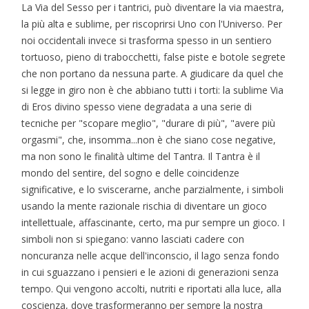
La Via del Sesso per i tantrici, può diventare la via maestra,
la più alta e sublime, per riscoprirsi Uno con l'Universo. Per
noi occidentali invece si trasforma spesso in un sentiero
tortuoso, pieno di trabocchetti, false piste e botole segrete
che non portano da nessuna parte. A giudicare da quel che
si legge in giro non è che abbiano tutti i torti: la sublime Via
di Eros divino spesso viene degradata a una serie di
tecniche per "scopare meglio", "durare di più", "avere più
orgasmi", che, insomma...non è che siano cose negative,
ma non sono le finalità ultime del Tantra. Il Tantra è il
mondo del sentire, del sogno e delle coincidenze
significative, e lo sviscerarne, anche parzialmente, i simboli
usando la mente razionale rischia di diventare un gioco
intellettuale, affascinante, certo, ma pur sempre un gioco. I
simboli non si spiegano: vanno lasciati cadere con
noncuranza nelle acque dell'inconscio, il lago senza fondo
in cui sguazzano i pensieri e le azioni di generazioni senza
tempo. Qui vengono accolti, nutriti e riportati alla luce, alla
coscienza, dove trasformeranno per sempre la nostra