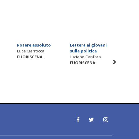
Potere assoluto
Lettera ai giovani
The Sh
Luca Ciarrocca
sulla politica
Renzo A
FUORISCENA
Luciano Canfora
FUORIS
FUORISCENA