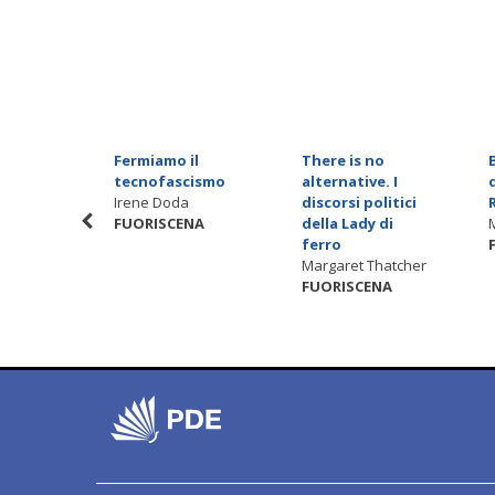
 di Eva
Fermiamo il
There is no
ulian
tecnofascismo
alternative. I
NA
Irene Doda
discorsi politici
FUORISCENA
della Lady di
ferro
Margaret Thatcher
FUORISCENA