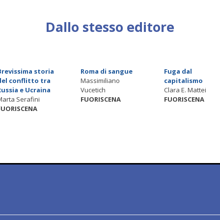
Dallo stesso editore
Brevissima storia
Roma di sangue
Fuga dal
del conflitto tra
Massimiliano
capitalismo
Russia e Ucraina
Vucetich
Clara E. Mattei
Marta Serafini
FUORISCENA
FUORISCENA
FUORISCENA