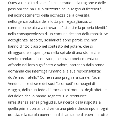
Questa raccolta di versi è un itinerario della ragione e delle
passioni che ha il suo orizzonte nel bisogno di fraternità,
nel riconoscimento della ricchezza della diversità,
nell’urgenza politica della lotta per l’eguaglianza. Un
cammino che aiuta a ritrovare sé stessi e la propria identità
nella consapevolezza di un comune destino dell’umanità. Se
accoglienza, ascolto, solidarietà sono parole che non
hanno diritto d’asilo nel contesto del potere, che si
ritraggono e si spengono nella spirale di una storia che
sembra andare al contrario, lo spazio poetico tenta un
affondo nel loro significato e valore, partendo dalla prima
domanda che interroga l’umano e la sua responsabilità:
dov’è mio fratello? Come in una preghiera corale, Nichi
Vendola dice di sé e dei suoi “scomodi” compagni di
viaggio, della sua fede abbracciata al mondo, degli affetti e
dei dolori che lo hanno segnato. E ci restituisce
un’esistenza senza pregiudizi. La ricerca della risposta a
quella prima domanda diventa una pietra d’inciampo in ogni
poesia, e la parola queer una dichiarazione di guerra a tutte