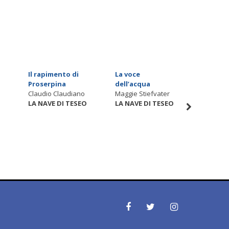
Il rapimento di
La voce
L'inven
Proserpina
dell’acqua
colore
Claudio Claudiano
Maggie Stiefvater
Christia
O
LA NAVE DI TESEO
LA NAVE DI TESEO
LA NAVE