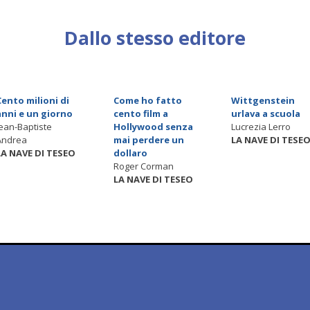
Dallo stesso editore
Cento milioni di
Come ho fatto
Wittgenstein
anni e un giorno
cento film a
urlava a scuola
Jean-Baptiste
Hollywood senza
Lucrezia Lerro
Andrea
mai perdere un
LA NAVE DI TESE
LA NAVE DI TESEO
dollaro
Roger Corman
LA NAVE DI TESEO