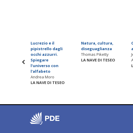
e
Lucrezio e il
Natura, cultura,
la
pipistrello dagli
diseguaglianza
li ebrei
occhi azzurri.
Thomas Piketty
Spiegare
LA NAVE DI TESEO
limani
l'universo con
I TESEO
l'alfabeto
Andrea Moro
LA NAVE DI TESEO