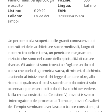
Paranormale, parapsicologia
Pagine:
336
e occulto
Lingua:
Italiano
Listino:
€ 29.90
EAN:
Collana:
La via dei
9788886495974
simboli
Un percorso alla scoperta delle grandi conoscenze dei
costruttori delle architetture sacre medievali, luogo di
incontro tra cielo e terra, un penetrare insegnamenti
iniziatici che sono nel cuore della spiritualità di culture
diverse. Gli autori si sono trovati a sfogliare un libro di
pietra che parla di geometria sacra, di misteri, di alchimia,
lasciando all'intuizione di chi legge di andare oltre, alla
ricerca di qualcosa di così straordinario da potersi solo
accennare per essere colto da chi ha occhi per vedere.
Nella chiesa costruita da Celestino V, dove si è svolto
l'interrogatorio del processo ai Templari, dove i Cavalieri
del Tempio sembrano aver lasciato tracce consistenti, si