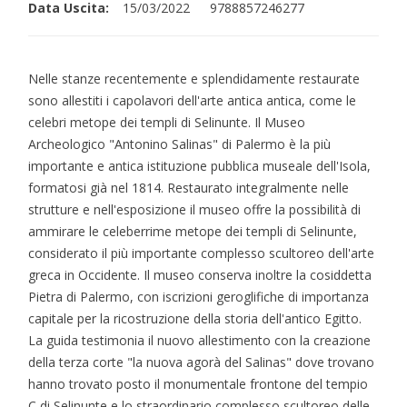
Data Uscita:
15/03/2022
9788857246277
Nelle stanze recentemente e splendidamente restaurate
sono allestiti i capolavori dell'arte antica antica, come le
celebri metope dei templi di Selinunte. Il Museo
Archeologico "Antonino Salinas" di Palermo è la più
importante e antica istituzione pubblica museale dell'Isola,
formatosi già nel 1814. Restaurato integralmente nelle
strutture e nell'esposizione il museo offre la possibilità di
ammirare le celeberrime metope dei templi di Selinunte,
considerato il più importante complesso scultoreo dell'arte
greca in Occidente. Il museo conserva inoltre la cosiddetta
Pietra di Palermo, con iscrizioni geroglifiche di importanza
capitale per la ricostruzione della storia dell'antico Egitto.
La guida testimonia il nuovo allestimento con la creazione
della terza corte "la nuova agorà del Salinas" dove trovano
hanno trovato posto il monumentale frontone del tempio
C di Selinunte e lo straordinario complesso scultoreo delle