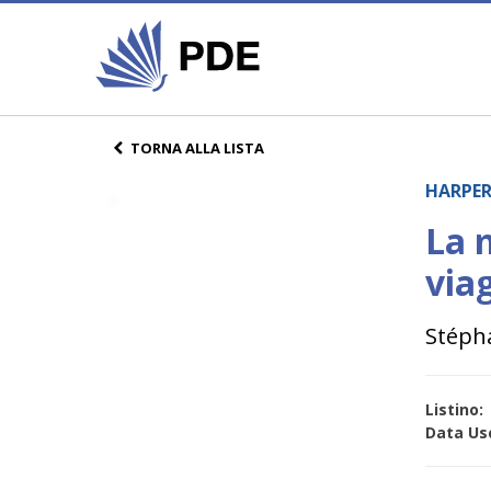
TORNA ALLA LISTA
HARPER
La 
viag
Stépha
Listino:
Data Usc