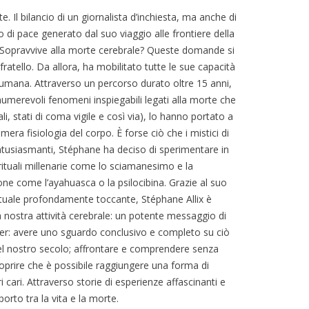
rte. Il bilancio di un giornalista d’inchiesta, ma anche di
 di pace generato dal suo viaggio alle frontiere della
Sopravvive alla morte cerebrale? Queste domande si
ello. Da allora, ha mobilitato tutte le sue capacità
nza umana. Attraverso un percorso durato oltre 15 anni,
numerevoli fenomeni inspiegabili legati alla morte che
, stati di coma vigile e così via), lo hanno portato a
era fisiologia del corpo. È forse ciò che i mistici di
ntusiasmanti, Stéphane ha deciso di sperimentare in
rituali millenarie come lo sciamanesimo e la
one come l’ayahuasca o la psilocibina. Grazie al suo
irituale profondamente toccante, Stéphane Allix è
a nostra attività cerebrale: un potente messaggio di
ro per: avere uno sguardo conclusivo e completo su ciò
del nostro secolo; affrontare e comprendere senza
scoprire che è possibile raggiungere una forma di
ri cari. Attraverso storie di esperienze affascinanti e
rto tra la vita e la morte.