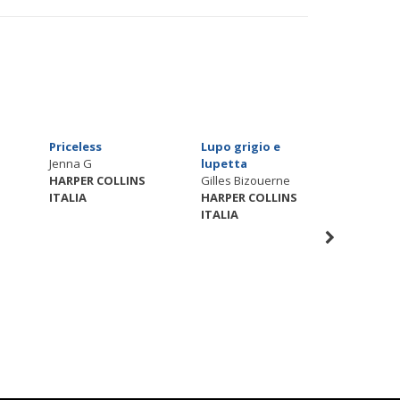
Priceless
Lupo grigio e
Tasso e
Jenna G
lupetta
Vol. 3
HARPER COLLINS
Gilles Bizouerne
Amy Tim
ITALIA
HARPER COLLINS
HARPER
ITALIA
ITALIA