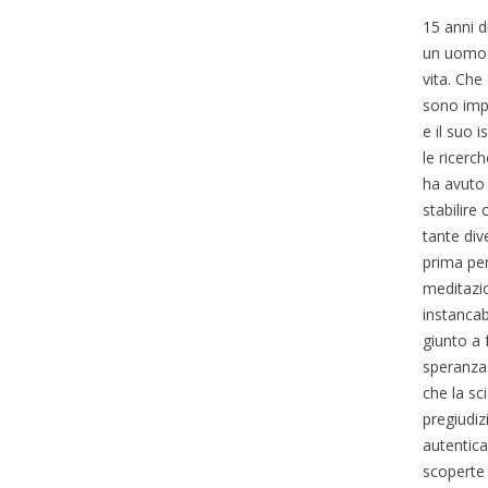
15 anni di
un uomo e
vita. Ch
sono impo
e il suo 
le ricerc
ha avuto 
stabilire
tante div
prima per
meditazio
instancab
giunto a 
speranza 
che la sc
pregiudiz
autentica 
scoperte 