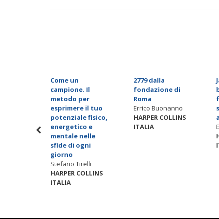
io
Come un
2779 dalla
era
campione. Il
fondazione di
metodo per
Roma
OLLINS
esprimere il tuo
Errico Buonanno
potenziale fisico,
HARPER COLLINS
energetico e
ITALIA
mentale nelle
sfide di ogni
giorno
Stefano Tirelli
HARPER COLLINS
ITALIA