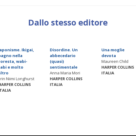
Dallo stesso editore
Japonisme. Ikigai,
Disordine. Un
Una moglie
bagno nella
abbecedario
devota
foresta, wabi-
(quasi)
Maureen Child
sabi e molto
sentimentale
HARPER COLLINS
altro
Anna Maria Mori
ITALIA
Erin Niimi Longhurst
HARPER COLLINS
HARPER COLLINS
ITALIA
ITALIA