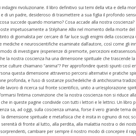
 indagini rivoluzionarie. Il libro definitivo sui temi della vita e della mo
 di un padre, desideroso di trasmettere a sua figlia il profondo senso
e cosa succede quando moriamo? Cosa accade alla nostra coscienza? 
ste impetuosamente a Stéphane Allix nel momento della morte del frat
istinto di giornalista per cercare di far luce sugli enigmi della coscie
he mediche e neuroscientifiche esaminate dall’autore, così come gli in
modo di investigare (esperienze di premorte, percezioni extrasensoriali
 che la nostra coscienza ha una dimensione spirituale che trascende la m
erse culture chiamano “anima”? Per approfondire questi spunti così e
sona questa dimensione attraverso percorsi alternativi e pratiche spi
ne profonda, e l’uso di sostanze psichedeliche di antichissima tradizi
ile lavoro di ricerca sul fronte scientifico, unito a un’esplorazione sp
formarsi l’intima convinzione che la nostra coscienza non si riduce all
che in queste pagine condivide con tutti i lettori e le lettrici. Un lib
ienza sa, ad oggi, sulla coscienza umana, forse il vero grande tema 
i la dimensione spirituale e metafisica che è insita in ognuno di noi; 
serenità di fronte al lutto, alla perdita, alla malattia nostra o dei nost
sorprendenti, cambiare per sempre il nostro modo di concepire il rappo