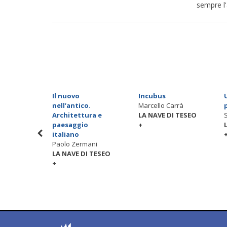
sempre l'
olotti.
Il nuovo
Incubus
884-
nell’antico.
Marcello Carrà
Architettura e
LA NAVE DI TESEO
hini
paesaggio
+
I TESEO
italiano
Paolo Zermani
LA NAVE DI TESEO
+