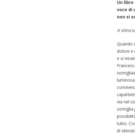
Un libro
voce di 
non si s
A Vittor
Quando in
dolore e 
e si inna
Francesca
somiglias
luminosa, 
convivenz
caparbiet
via nel s
somiglia 
possibili
tutto. Co
di silenz