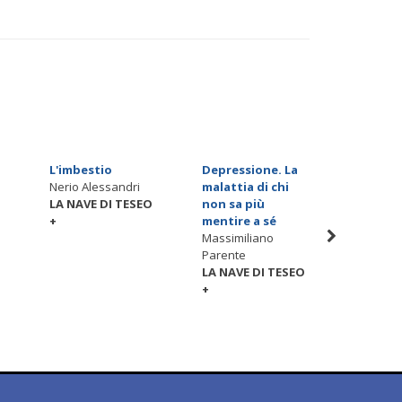
L'imbestio
Depressione. La
L'animal
Nerio Alessandri
malattia di chi
di cura 
LA NAVE DI TESEO
non sa più
fragilit
O
+
mentire a sé
Frances
Massimiliano
LA NAVE
Parente
+
LA NAVE DI TESEO
+