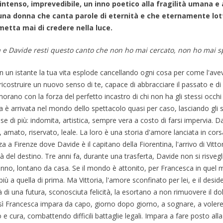
 intenso, imprevedibile, un inno poetico alla fragilità umana e a
una donna che canta parole di eternità e che eternamente lo
metta mai di credere nella luce.
ia e Davide resti questo canto che non ho mai cercato, non ho mai s
 un istante la tua vita esplode cancellando ogni cosa per come l'avevi
ricostruire un nuovo senso di te, capace di abbracciare il passato e di 
morano con la forza del perfetto incastro di chi non ha gli stessi occh
 è arrivata nel mondo dello spettacolo quasi per caso, lasciando gli st
se di più: indomita, artistica, sempre vera a costo di farsi impervia. Da
amato, riservato, leale. La loro è una storia d'amore lanciata in corsa ve
a a Firenze dove Davide è il capitano della Fiorentina, l'arrivo di Vitt
à del destino. Tre anni fa, durante una trasferta, Davide non si risveg
onno, lontano da casa. Se il mondo è attonito, per Francesca in quel 
più a quella di prima. Ma Vittoria, l'amore sconfinato per lei, e il desid
tà di una futura, sconosciuta felicità, la esortano a non rimuovere i
sì Francesca impara da capo, giorno dopo giorno, a sognare, a volere, 
io e cura, combattendo difficili battaglie legali. Impara a fare posto al