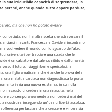
lla sua irriducibile capacità di sorprendere, la
tta perché, anche quando tutto appare perduto,
perato, ma che non ho potuto evitare.
 conosciuta, non hai altra scelta che attraversare il
slanciarsi in avanti. Francesca e Davide si incontrano
i ma vuol vedere il mondo con lo sguardo dell'altro.
udi universitari per tracciare una strada che le
vide è un calciatore dal talento nitido e dall'umanità
rso il futuro: i viaggi liberi e spericolati, la
oria, una figlia amatissima che è anche la prova della
lia: una malattia cardiaca non diagnosticata lo porta
momento inizia una nuova esistenza, in cui nulla
erio inesausto di credere in una rinascita, nella
l dolore e contemporaneamente a non cedervi mai del
a ricostruire: inseguendo un'idea di libertà assoluta,
la sofferenza per lasciare che a crescere e vincere sia