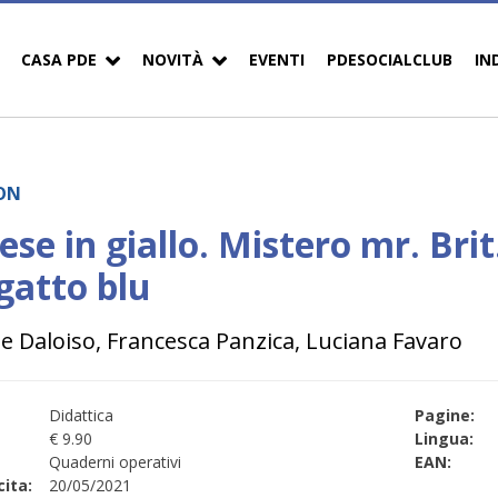
CASA PDE
NOVITÀ
EVENTI
PDESOCIALCLUB
IN
ON
ese in giallo. Mistero mr. Bri
gatto blu
e Daloiso, Francesca Panzica, Luciana Favaro
Didattica
Pagine:
€ 9.90
Lingua:
Quaderni operativi
EAN:
ita:
20/05/2021