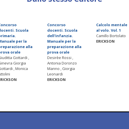
Concorso
Concorso
Calcolo mentale
docenti. Scuola
docenti. Scuola
al volo. Vol. 1
primaria.
dell'infanzia.
Camillo Bortolato
Manuale per la
Manuale per la
ERICKSON
preparazione alla
preparazione alla
prova orale
prova orale
Giuditta Gottardi ,
Desirèe Rossi ,
Ginevra Giorgia
Antonia Doronzo
Gottardi , Monica
Manno , Giorgia
ttolini
Leonardi
ERICKSON
ERICKSON