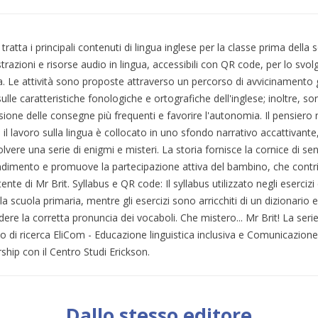
tratta i principali contenuti di lingua inglese per la classe prima della 
strazioni e risorse audio in lingua, accessibili con QR code, per lo svolg
. Le attività sono proposte attraverso un percorso di avvicinamento 
sulle caratteristiche fonologiche e ortografiche dell'inglese; inoltre, sono
one delle consegne più frequenti e favorire l'autonomia. Il pensiero n
: il lavoro sulla lingua è collocato in uno sfondo narrativo accattivant
olvere una serie di enigmi e misteri. La storia fornisce la cornice di 
ndimento e promuove la partecipazione attiva del bambino, che contrib
tente di Mr Brit. Syllabus e QR code: Il syllabus utilizzato negli eserciz
 la scuola primaria, mentre gli esercizi sono arricchiti di un dizionari
re la corretta pronuncia dei vocaboli. Che mistero... Mr Brit! La serie 
o di ricerca EliCom - Educazione linguistica inclusiva e Comunicazione
rship con il Centro Studi Erickson.
Dallo stesso editore