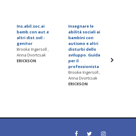
Ins.abil.soc.ai
Insegnare le
Tablet 
bamb.con aut.e
abilità sociali ai
argomen
altri dist.svil.-
bambini con
geograf
genitor
autismo e altri
seconda
Brooke Ingersoll ,
disturbi dello
grado
Anna Dvortcsak
sviluppo. Guida
Luisa Faz
ERICKSON
per il
Morandi
professionista
Alessand
Brooke Ingersoll ,
Andrian
Anna Dvortcsak
ERICKS
ERICKSON