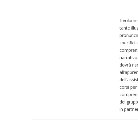
Il volume 
tante illu
pronuncia
specifici 
comprensi
narrativo
dovrà ris
all'appre
dell'assis
corsi per
comprende
del grupp
in partne