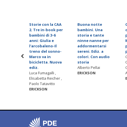
Storie con la CAA
Buona notte
ti del
2. Tre in-book per
bambini. Una
ociale.
bambini di 3-6
storia e tante
base,
anni: Giulia e
ninne nanne per
dici
l'arcobaleno-Il
addormentarsi
 Nuova
treno del sonno-
sereni. Ediz. a
Marco va in
colori. Con audio
sini ,
bicicletta. Nuova
storia
iffi
ediz.
Alberto Pellai
Luca Fumagalli ,
ERICKSON
A
Elisabetta Reicher ,
Paolo Tatavitto
ERICKSON