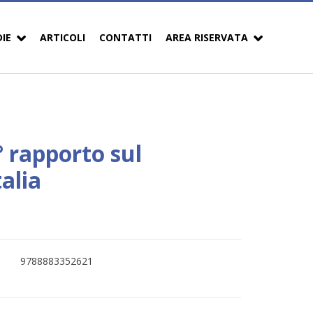
DIE
ARTICOLI
CONTATTI
AREA RISERVATA
° rapporto sul
talia
9788883352621