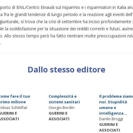
porto di BNL/Centro Einaudi sul risparmio e i risparmiatori in Italia anal
a fra le grandi tendenze di lungo periodo e la reazione agli eventi dell'1
giunturale, si trova che la crisi di settembre ha inciso profondamente 
le la soddisfazione per la situazione dei redditi correnti e futuri, au
io. Allo stesso tempo però ha fatto rientrare molte preoccupazioni rel
.
Dallo stesso editore
Come fare il tuo
Complessità e
Il problema siam
primo milione
sistemi sanitari
noi. Stupidità
Tobias Schildfat
Giorgio Bordin
umana e
GUERINI E
GUERINI E
intelligenza...
ASSOCIATI
ASSOCIATI
Danilo Broggi
GUERINI E
ASSOCIATI