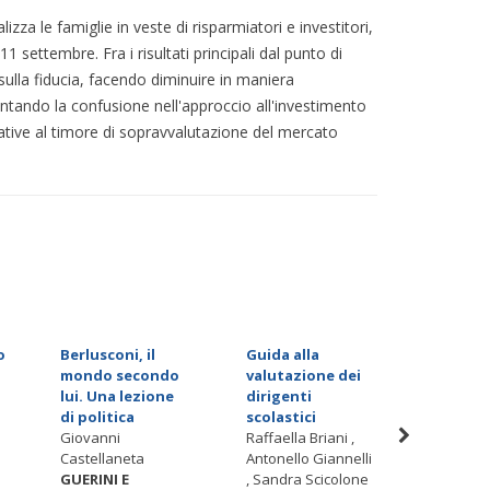
izza le famiglie in veste di risparmiatori e investitori,
1 settembre. Fra i risultati principali dal punto di
sulla fiducia, facendo diminuire in maniera
mentando la confusione nell'approccio all'investimento
ative al timore di sopravvalutazione del mercato
o
Berlusconi, il
Guida alla
Supervis
mondo secondo
valutazione dei
profess
lui. Una lezione
dirigenti
dell'AI
di politica
scolastici
Filippo Po
Giovanni
Raffaella Briani ,
GUERINI
Castellaneta
Antonello Giannelli
ASSOCI
GUERINI E
, Sandra Scicolone