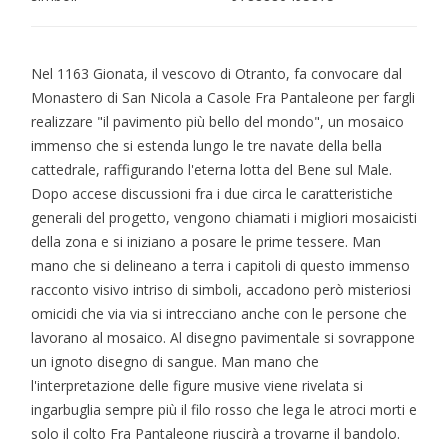
Nel 1163 Gionata, il vescovo di Otranto, fa convocare dal
Monastero di San Nicola a Casole Fra Pantaleone per fargli
realizzare "il pavimento più bello del mondo", un mosaico
immenso che si estenda lungo le tre navate della bella
cattedrale, raffigurando l'eterna lotta del Bene sul Male.
Dopo accese discussioni fra i due circa le caratteristiche
generali del progetto, vengono chiamati i migliori mosaicisti
della zona e si iniziano a posare le prime tessere. Man
mano che si delineano a terra i capitoli di questo immenso
racconto visivo intriso di simboli, accadono però misteriosi
omicidi che via via si intrecciano anche con le persone che
lavorano al mosaico. Al disegno pavimentale si sovrappone
un ignoto disegno di sangue. Man mano che
l'interpretazione delle figure musive viene rivelata si
ingarbuglia sempre più il filo rosso che lega le atroci morti e
solo il colto Fra Pantaleone riuscirà a trovarne il bandolo.