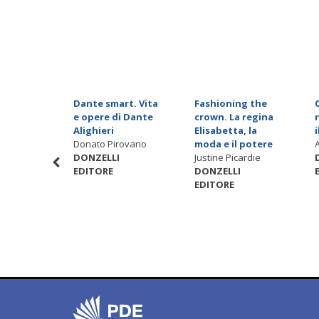
voglio
Dante smart. Vita
Fashioning the
una
e opere di Dante
crown. La regina
'amore
Alighieri
Elisabetta, la
aso
Donato Pirovano
moda e il potere
DONZELLI
Justine Picardie
EDITORE
DONZELLI
EDITORE