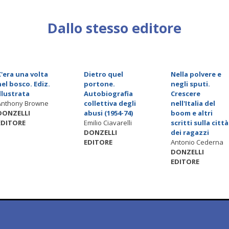
Dallo stesso editore
C'era una volta
Dietro quel
Nella polvere e
nel bosco. Ediz.
portone.
negli sputi.
illustrata
Autobiografia
Crescere
Anthony Browne
collettiva degli
nell'Italia del
DONZELLI
abusi (1954-74)
boom e altri
EDITORE
Emilio Ciavarelli
scritti sulla città
DONZELLI
dei ragazzi
EDITORE
Antonio Cederna
DONZELLI
EDITORE