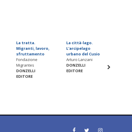
La tratta.
La città-lago.
Siamo s
Migranti, lavoro,
L'arcipelago
sopra a
sfruttamento
urbano del Cusio
vulcano
Fondazione
Arturo Lanzani
Russia, 
Migrantes
DONZELLI
rivoluz
DONZELLI
EDITORE
Paolo Fav
EDITORE
DONZEL
EDITOR