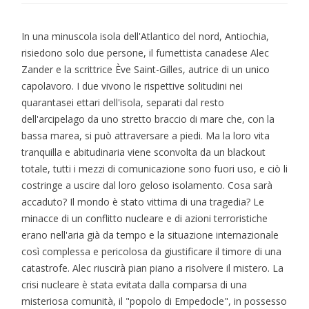
In una minuscola isola dell'Atlantico del nord, Antiochia,
risiedono solo due persone, il fumettista canadese Alec
Zander e la scrittrice Ève Saint-Gilles, autrice di un unico
capolavoro. I due vivono le rispettive solitudini nei
quarantasei ettari dell'isola, separati dal resto
dell'arcipelago da uno stretto braccio di mare che, con la
bassa marea, si può attraversare a piedi. Ma la loro vita
tranquilla e abitudinaria viene sconvolta da un blackout
totale, tutti i mezzi di comunicazione sono fuori uso, e ciò li
costringe a uscire dal loro geloso isolamento. Cosa sarà
accaduto? Il mondo è stato vittima di una tragedia? Le
minacce di un conflitto nucleare e di azioni terroristiche
erano nell'aria già da tempo e la situazione internazionale
così complessa e pericolosa da giustificare il timore di una
catastrofe. Alec riuscirà pian piano a risolvere il mistero. La
crisi nucleare è stata evitata dalla comparsa di una
misteriosa comunità, il "popolo di Empedocle", in possesso