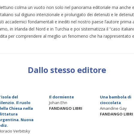
ettuno colma un vuoto non solo nel panorama editoriale ma anche e so
 italiano sul digiuno intenzionale e prolungato dei detenuti e le dete
esti accademici fondamentali e inediti nel nostro paese l’autore prima a
o, in Irlanda del Nord e in Turchia e poi sistematizza il “caso italian
ita per comprendere al meglio un fenomeno che ha rappresentato e ra
Dallo stesso editore
L'isola del
Il dormiente
Una bambola di
silenzio. Il ruolo
Johan Ehn
cioccolata
della Chiesa nella
FANDANGO LIBRI
Amandine Gay
dittatura
FANDANGO LIBRI
argentina. Nuova
ediz.
Horacio Verbitsky