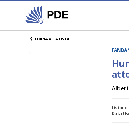
TORNA ALLA LISTA
FANDAN
Hun
atto
Alber
Listino:
Data Usc