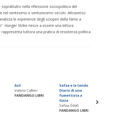
prattutto nella riflessione sociopolitica del
nute nel ventesimo e ventunesimo secolo. Attraverso
nalizza le esperienze degli scioperi della fame a
o”. Hunger Strike riesce a essere una lettura
ppresenta tuttora una pratica di resistenza politica
As3
Safaa e la tenda.
Quale 
Valerio Callieri
Diario di una
Shoah 
FANDANGO LIBRI
fumettista a
davanti 
Gaza
Storia
Safaa Odah
Micol M
FANDANGO LIBRI
FANDAN