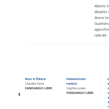
Alberto N
dibattito
diversi t
Guantánam
approfond
radicale.
migliore
Non ti fidare
Femminismi
Claudio Fava
nemici
rdoni
FANDANGO LIBRI
Sophie Lewis
 LIBRI
FANDANGO LIBRI