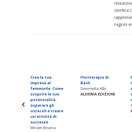
relaziona
sembra ch
rappresen
ragioni e
Crea la tua
Floriterapia di
bulazione
impresa al
Bach
femminile. Come
Simonetta Albi
scoprire le tue
ALDENIA EDIZIONI
EDIZIONI
potenzialità,
superare gli
ostacoli e creare
un'attività di
successo
Miriam Bruera