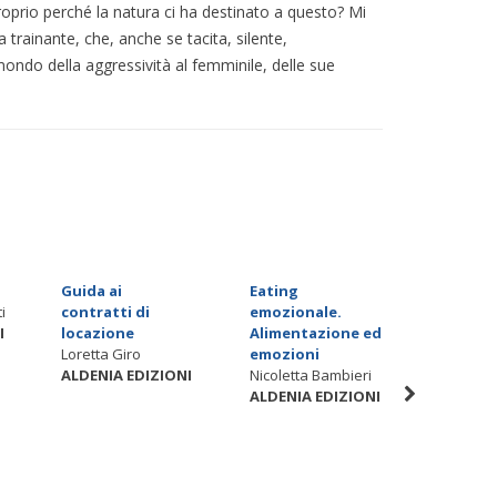
oprio perché la natura ci ha destinato a questo? Mi
 trainante, che, anche se tacita, silente,
ondo della aggressività al femminile, delle sue
Guida ai
Eating
Tecnofo
i
contratti di
emozionale.
cinema a
I
locazione
Alimentazione ed
abbiam
Loretta Giro
emozioni
avuto p
ALDENIA EDIZIONI
Nicoletta Bambieri
tecnolo
ALDENIA EDIZIONI
Roberto 
ALDENIA