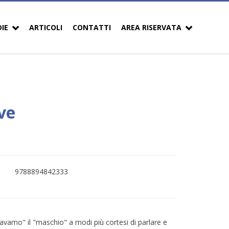
DIE
ARTICOLI
CONTATTI
AREA RISERVATA
ve
9788894842333
mo" il "maschio" a modi più cortesi di parlare e