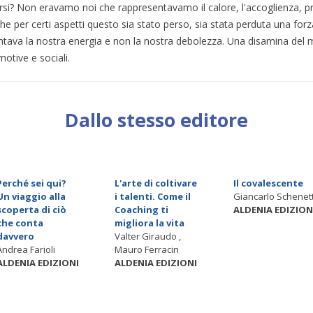
rsi? Non eravamo noi che rappresentavamo il calore, l'accoglienza, pr
e per certi aspetti questo sia stato perso, sia stata perduta una forza
tava la nostra energia e non la nostra debolezza. Una disamina del m
motive e sociali.
Dallo stesso editore
Perché sei qui?
L'arte di coltivare
Il covalescente
Un viaggio alla
i talenti. Come il
Giancarlo Schenett
scoperta di ciò
Coaching ti
ALDENIA EDIZION
che conta
migliora la vita
davvero
Valter Giraudo ,
Andrea Farioli
Mauro Ferracin
ALDENIA EDIZIONI
ALDENIA EDIZIONI